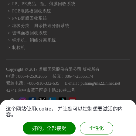
PP、PE成品、瓶、薄膜回收系统
PCB电路板回收系统
PVB薄膜回收系统
垃圾分类、厨余快速分解系统
玻璃面板回收系统
铜米机、铜线分离系统
制粒机
Copyright © 2017 普联国际股份有限公司 版权所有
电话 :
886-4-25362656
传真 :
886-4-25365174
紧急电话 :
+886-910-332-635
E-mail :
pulian@ms22.hinet.net
42741
台中市
潭子区
嘉丰路318巷11号
这个网站使用cookie， 并让您可以控制想要激活的内
容。
Sitemap
Plastic Granulator Shredder Equipment Single
好的，全部接受
个性化
Twin Shaft Shredder Equipment