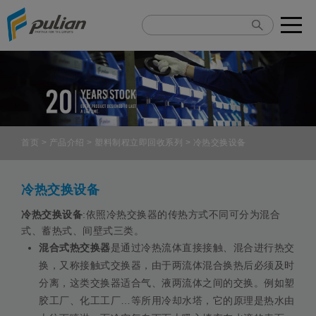
Cookie管理面板
首页
>
产品介绍
>
塑料制程立即回收系列
> 冷热交换设备
冷热交换设备
冷热交换设备
:依照冷热交换器的传热方式不同可分为混合
式、蓄热式、间壁式三类。
混合式热交换器
是通过冷热流体直接接触、混合进行热交
换，又称接触式交换器，由于两流体混合换热后必须及时
分离，这类交换器适合气、液两流体之间的交换。例如塑
胶工厂、化工工厂…等所用冷却水塔，它的原理是热水由