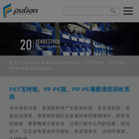
Cookie管理面板
首页
>
产品介绍
>
环保回收再生利用系列
> PET宝特瓶、PP PE瓶、
PP PE薄膜清洗回收系统
PET宝特瓶、PP PE瓶、PP PE薄膜清洗回收系
统
当今绿色当道，资源再利用产生附加价值，是全球趋势，也
是生活演变，普联研发团队在各项环保回收领域中，把所有
回收物，重新雕琢出新生命，让我们眼中认为的垃圾，经过
设计，让它还有更多的可能性，把资源再生，达到环保观，
永续经营。