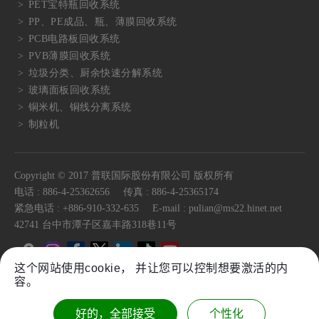
PET宝特瓶回收系统
PP、PE成品、瓶、薄膜回收系统
PCB电路板回收系统
PVB薄膜回收系统
垃圾分类、厨余快速分解系统
玻璃面板回收系统
铜米机、铜线分离系统
制粒机
Copyright © 2017 普联国际股份有限公司 版权所有
电话 :
886-4-25362656
传真 :
886-4-25365174
紧急电话 :
+886-910-332-635
E-mail :
pulian@ms22.hinet.net
42741
台中市
潭子区
嘉丰路318巷11号
这个网站使用cookie， 并让您可以控制想要激活的内
容。
Sitemap
Plastic Granulator Shredder Equipment Single
好的，全部接受
个性化
Twin Shaft Shredder Equipment